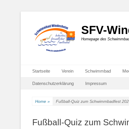
SFV-Win
Homepage des Schwimmbad-F
Primäres Menü
Zum
Startseite
Verein
Schwimmbad
Me
Inhalt
Sekundär-Menü
Zum
springen
Datenschutzerklärung
Impressum
Inhalt
springen
Home
»
Fußball-Quiz zum Schwimmbadfest 202
Fußball-Quiz zum Schw