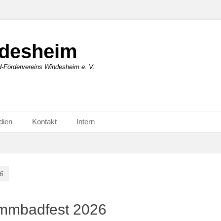
desheim
ördervereins Windesheim e. V.
dien
Kontakt
Intern
6
immbadfest 2026