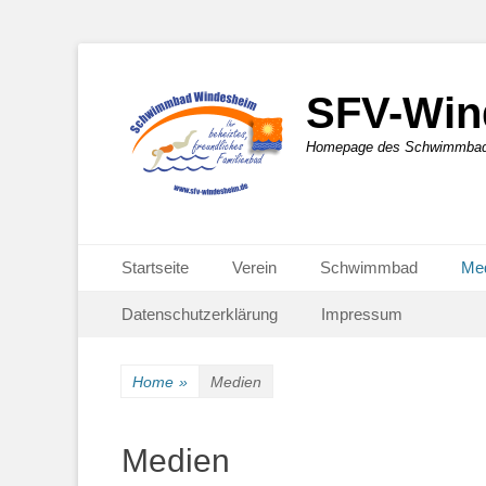
SFV-Win
Homepage des Schwimmbad-F
Primäres Menü
Zum
Startseite
Verein
Schwimmbad
Me
Inhalt
Sekundär-Menü
Zum
springen
Datenschutzerklärung
Impressum
Inhalt
springen
Home
»
Medien
Medien