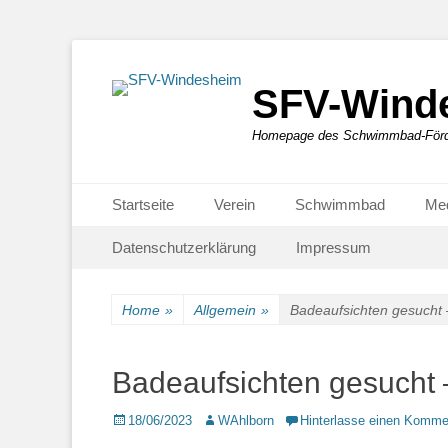
SFV-Wind
Homepage des Schwimmbad-Förde
Primäres Menü
Zum
Startseite
Verein
Schwimmbad
Me
Inhalt
Sekundär-Menü
Zum
springen
Datenschutzerklärung
Impressum
Inhalt
springen
Home
»
Allgemein
»
Badeaufsichten gesucht 
Badeaufsichten gesucht 
Posted
Autor
18/06/2023
WAhlborn
Hinterlasse einen Komme
on