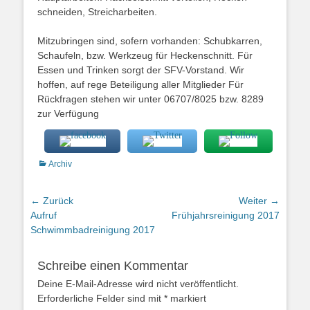
schneiden, Streicharbeiten.
Mitzubringen sind, sofern vorhanden: Schubkarren,
Schaufeln, bzw. Werkzeug für Heckenschnitt. Für
Essen und Trinken sorgt der SFV-Vorstand. Wir
hoffen, auf rege Beteiligung aller Mitglieder Für
Rückfragen stehen wir unter 06707/8025 bzw. 8289
zur Verfügung
Kategorien
Archiv
Beitragsnavigation
← Zurück
Weiter →
Vorheriger
Nächster
Aufruf
Frühjahrsreinigung 2017
Beitrag:
Beitrag:
Schwimmbadreinigung 2017
Schreibe einen Kommentar
Deine E-Mail-Adresse wird nicht veröffentlicht.
Erforderliche Felder sind mit
*
markiert