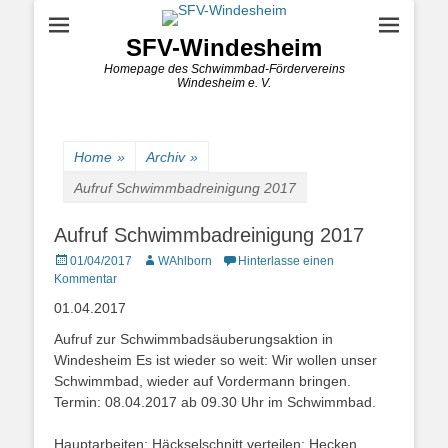
SFV-Windesheim
Homepage des Schwimmbad-Fördervereins
Windesheim e. V.
Home
»
Archiv
»
Aufruf Schwimmbadreinigung 2017
Aufruf Schwimmbadreinigung 2017
Posted
Autor
01/04/2017
WAhlborn
Hinterlasse einen
on
Kommentar
01.04.2017
Aufruf zur Schwimmbadsäuberungsaktion in
Windesheim Es ist wieder so weit: Wir wollen unser
Schwimmbad, wieder auf Vordermann bringen.
Termin: 08.04.2017 ab 09.30 Uhr im Schwimmbad.
Hauptarbeiten: Häckselschnitt verteilen; Hecken