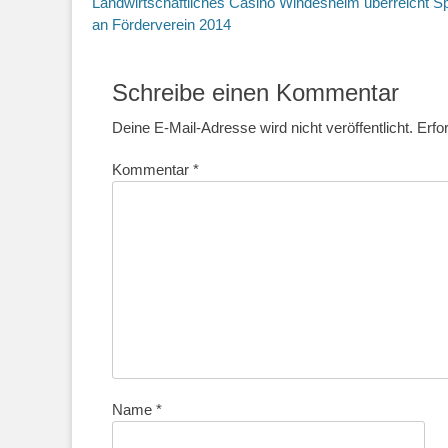
Vorheriger
Landwirtschaftliches Casino Windesheim überreicht 
Beitrag:
an Förderverein 2014
Schreibe einen Kommentar
Deine E-Mail-Adresse wird nicht veröffentlicht.
Erfo
Kommentar
*
Name
*