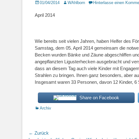
Posted
Autor
01/04/2014
WAhlborn
Hinterlasse einen Komme
on
April 2014
Wie bereits seit vielen Jahren, haben Helfer des 
Samstag, dem 05. April 2014 gemeinsam die notwen
Becken wurden Bänke und Zäune abgeschliffen und 
angepflanzten Ligusterhecken ausgebracht und versc
dass an diesem Tag auch viele Kinder mit Engage
Strahlen zu bringen. Ihnen ganz besonders, aber a
Insgesamt waren 33 Personen, davon 12 Kinder, 6 
Share on Facebook
Kategorien
Archiv
Beitragsnavigation
← Zurück