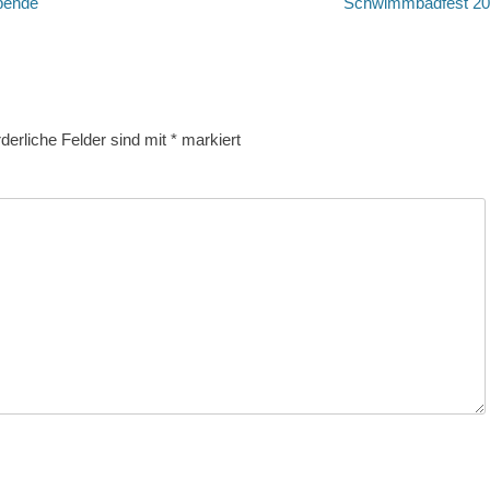
Nächster
Spende
Schwimmbadfest 2
Beitrag:
rderliche Felder sind mit
*
markiert