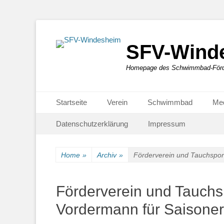
SFV-Wind
Homepage des Schwimmbad-Förde
Primäres Menü
Zum
Startseite
Verein
Schwimmbad
Me
Inhalt
Sekundär-Menü
Zum
springen
Datenschutzerklärung
Impressum
Inhalt
springen
Home
»
Archiv
»
Förderverein und Tauchspor
Förderverein und Tauchs
Vordermann für Saisone