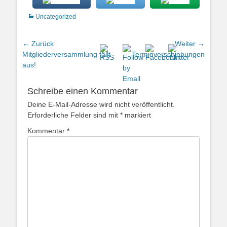
Kategorien
Uncategorized
Beitragsnavigation
← Zurück
Weiter →
Vorheriger
Nächster
Mitgliederversammlung fällt
Terminverschiebungen
Beitrag:
Beitrag:
aus!
Schreibe einen Kommentar
Deine E-Mail-Adresse wird nicht veröffentlicht.
Erforderliche Felder sind mit
*
markiert
Kommentar
*