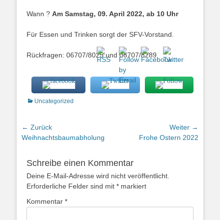
Wann ?
Am Samstag, 09. April 2022, ab 10 Uhr
Für Essen und Trinken sorgt der SFV-Vorstand.
Rückfragen: 06707/8025 und 06707/8289
Kategorien
Uncategorized
Beitragsnavigation
← Zurück
Weiter →
Vorheriger
Nächster
Weihnachtsbaumabholung
Frohe Ostern 2022
Beitrag:
Beitrag:
Schreibe einen Kommentar
Deine E-Mail-Adresse wird nicht veröffentlicht.
Erforderliche Felder sind mit
*
markiert
Kommentar
*